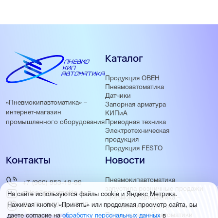
Каталог
Продукция ОВЕН
Пневмоавтоматика
Датчики
«Пневмокипавтоматика» –
Запорная арматура
интернет-магазин
КИПиА
Приводная техника
промышленного оборудования
Электротехническая
продукция
Продукция FESTO
Контакты
Новости
Пневмокипавтоматика
+7 (960) 953-19-99
запустила розничные продажи
sales@pnevmokip.ru
На сайте используются файлы cookie и Яндекс Метрика.
Пневмокипавтоматика –
Пн-Пт: 9:00 до 18:00
Нажимая кнопку «Принять» или продолжая просмотр сайта, вы
официальный дистрибьютор
Промышленной автоматики
даете согласие на
обработку персональных данных
в