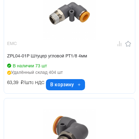
EMC
ZPL04-01P Штуцер угловой PT1/8 4мм
В наличии 73 шт
Удалённый склад 404 шт
63,39
₽/шт
с НДС
В корзину