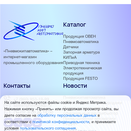
Каталог
Продукция ОВЕН
Пневмоавтоматика
Датчики
«Пневмокипавтоматика» –
Запорная арматура
интернет-магазин
КИПиА
Приводная техника
промышленного оборудования
Электротехническая
продукция
Продукция FESTO
Контакты
Новости
Пневмокипавтоматика
+7 (960) 953-19-99
запустила розничные продажи
На сайте используются файлы cookie и Яндекс Метрика.
sales@pnevmokip.ru
Пневмокипавтоматика –
Нажимая кнопку «Принять» или продолжая просмотр сайта, вы
Пн-Пт: 9:00 до 18:00
официальный дистрибьютор
даете согласие на
обработку персональных данных
в
Промышленной автоматики
соответствии с
политикой конфиденциальности
, и принимаете
РИДАН
условия
пользовательского соглашения
.