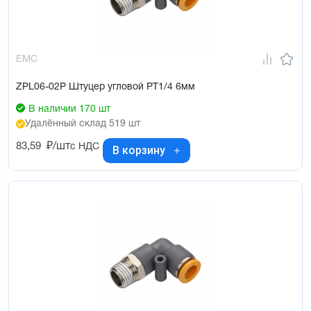
EMC
ZPL06-02P Штуцер угловой PT1/4 6мм
В наличии 170 шт
Удалённый склад 519 шт
83,59
₽/шт
с НДС
В корзину