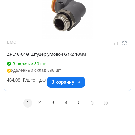
EMC
ZPL16-04G Штуцер угловой G1/2 16мм
В наличии 59 шт
Удалённый склад 898 шт
434,08
₽/шт
с НДС
В корзину
1
2
3
4
5